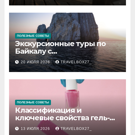
ПОЛЕЗНЫЕ СОВЕТЫ
Экскурсионные туры по
Байкалу с
предоставлением техники
20 ИЮЛЯ 2026
TRAVELBOX27_
в аренду
ПОЛЕЗНЫЕ СОВЕТЫ
Классификация и
ключевые свойства гель-
лаков для ногтей
13 ИЮЛЯ 2026
TRAVELBOX27_