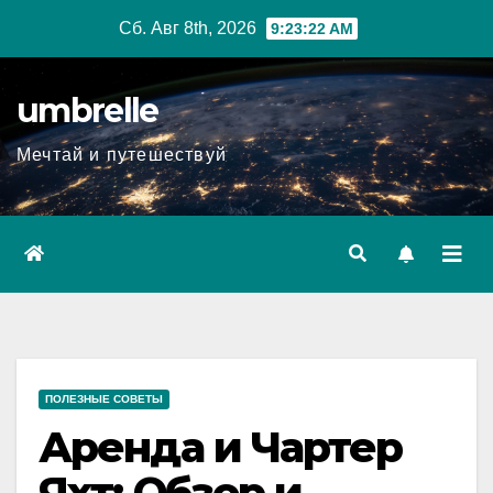
Перейти
Сб. Авг 8th, 2026
9:23:23 AM
к
содержимому
umbrelle
Мечтай и путешествуй
ПОЛЕЗНЫЕ СОВЕТЫ
Аренда и Чартер
Яхт: Обзор и