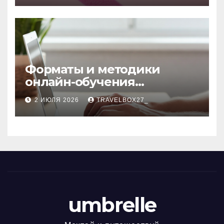
Форматы и методики
онлайн-обучения
современным профессиям
2 ИЮЛЯ 2026
TRAVELBOX27_
umbrelle