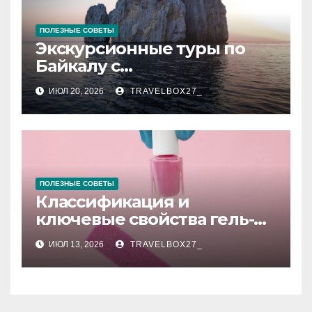
ПОЛЕЗНЫЕ СОВЕТЫ
Экскурсионные туры по
Байкалу с
предоставлением техники
ИЮЛ 20, 2026
TRAVELBOX27_
в аренду
ПОЛЕЗНЫЕ СОВЕТЫ
Классификация и
ключевые свойства гель-
лаков для ногтей
ИЮЛ 13, 2026
TRAVELBOX27_