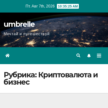
Перейти
Пт. Авг 7th, 2026
10:35:27 AM
к
содержимому
umbrelle
Мечтай и путешествуй
Рубрика:
Криптовалюта и
бизнес