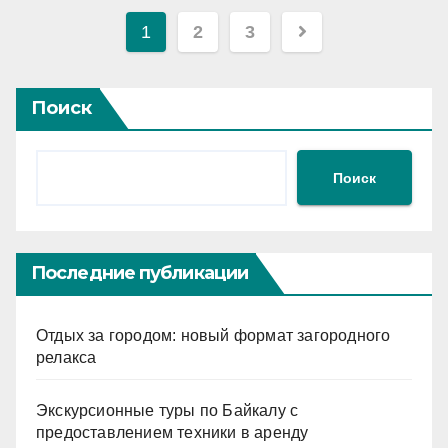
Пагинация
1
2
3
записей
Поиск
Поиск
Последние публикации
Отдых за городом: новый формат загородного
релакса
Экскурсионные туры по Байкалу с
предоставлением техники в аренду