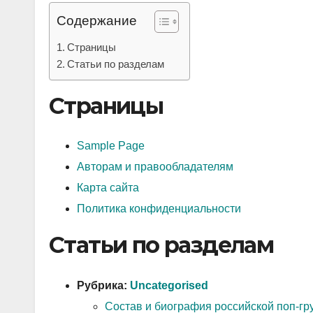
р
l
Содержание
а
a
в
Страницы
s
Статьи по разделам
и
s
т
Страницы
n
ь
i
Sample Page
k
Авторам и правообладателям
i
Карта сайта
Политика конфиденциальности
Статьи по разделам
Рубрика:
Uncategorised
Состав и биография российской поп-г