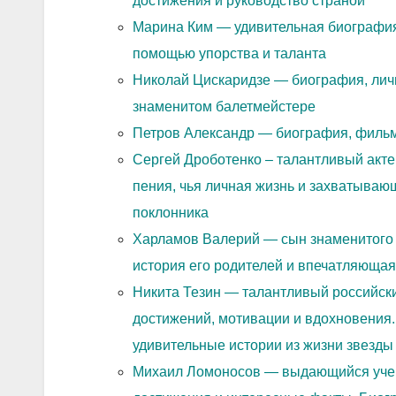
достижения и руководство страной
Марина Ким — удивительная биография
помощью упорства и таланта
Николай Цискаридзе — биография, личн
знаменитом балетмейстере
Петров Александр — биография, фильм
Сергей Дроботенко – талантливый акте
пения, чья личная жизнь и захватыва
поклонника
Харламов Валерий — сын знаменитого 
история его родителей и впечатляюща
Никита Тезин — талантливый российски
достижений, мотивации и вдохновения.
удивительные истории из жизни звезды
Михаил Ломоносов — выдающийся учены