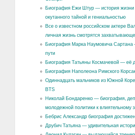
Биография Ежи Штур — история жизни и
окутанного тайной и гениальностью
Все о известном российском актере Ва
личная жизнь смотрятся захватывающе
Биография Марка Наумовича Сартана 
пути
Биография Татьяны Космачевой — её д
Биография Наполеона Римского Корсак
Одиннадцать мальчиков из Южной Коре
BTS
Николай Бондаренко — биография, деп
молодежной политики к влиятельному 
Бебрис Александр биография достиже
Друбич Татьяна — удивительная истор
Леонид Кулагин — выдающийся тренер 