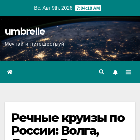
Перейти
Вс. Авг 9th, 2026
7:04:19 AM
к
содержимому
umbrelle
Мечтай и путешествуй
Речные круизы по
России: Волга,