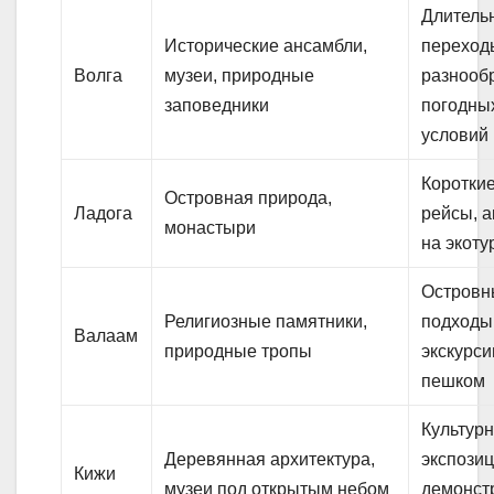
Длитель
Исторические ансамбли,
переход
Волга
музеи, природные
разнооб
заповедники
погодны
условий
Коротки
Островная природа,
Ладога
рейсы, а
монастыри
на экоту
Островн
Религиозные памятники,
подходы
Валаам
природные тропы
экскурси
пешком
Культур
Деревянная архитектура,
экспозиц
Кижи
музеи под открытым небом
демонст