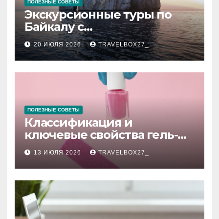
ПОЛЕЗНЫЕ СОВЕТЫ
Экскурсионные туры по
Байкалу с
предоставлением техники
20 ИЮЛЯ 2026
TRAVELBOX27_
в аренду
ПОЛЕЗНЫЕ СОВЕТЫ
Классификация и
ключевые свойства гель-
лаков для ногтей
13 ИЮЛЯ 2026
TRAVELBOX27_