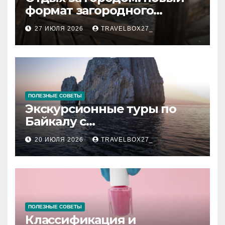
формат загородного
релакса
27 ИЮЛЯ 2026
TRAVELBOX27_
ПОЛЕЗНЫЕ СОВЕТЫ
Экскурсионные туры по
Байкалу с
предоставлением техники
20 ИЮЛЯ 2026
TRAVELBOX27_
в аренду
ПОЛЕЗНЫЕ СОВЕТЫ
Классификация и