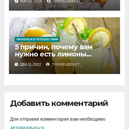
АПР 22, 2024
TRAVELBOX27_
ПИТАЕМСЯ В ПУТЕШЕСТВИИ
5 причин, почему вам
нужно есть лимоны
каждый день
ДЕК 11, 2022
TRAVELBOX27_
Добавить комментарий
Для отправки комментария вам необходимо
авторизоваться
.