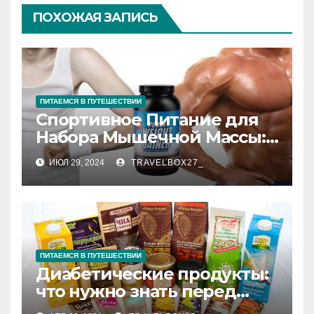
ПОХОЖАЯ ЗАПИСЬ
ПИТАЕМСЯ В ПУТЕШЕСТВИИ
Спортивное Питание для
Набора Мышечной Массы:
Ключ к Эффективному
ИЮЛ 29, 2024
TRAVELBOX27_
Росту Мышц
ПИТАЕМСЯ В ПУТЕШЕСТВИИ
Диабетические продукты:
что нужно знать перед
покупкой