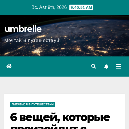
Перейти
Вс. Авг 9th, 2026
9:40:52 AM
к
содержимому
umbrelle
Мечтай и путешествуй
ПИТАЕМСЯ В ПУТЕШЕСТВИИ
6 вещей, которые
произойдут с