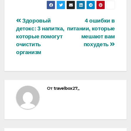
Навигация
Здоровый
4 ошибки в
детокс: 3 напитка,
питании, которые
по
которые помогут
мешают вам
записям
очистить
похудеть
организм
От
travelbox27_