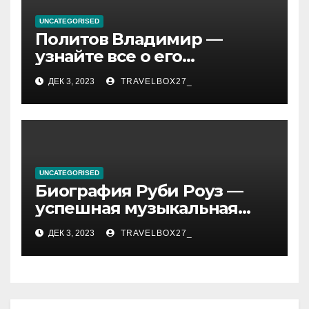
UNCATEGORISED
Политов Владимир —
узнайте все о его
биографии, возрасте и
ДЕК 3, 2023
TRAVELBOX27_
впечатляющих
достижениях!
UNCATEGORISED
Биография Руби Роуз —
успешная музыкальная
карьера, личная жизнь и
ДЕК 3, 2023
TRAVELBOX27_
знаковые достижения