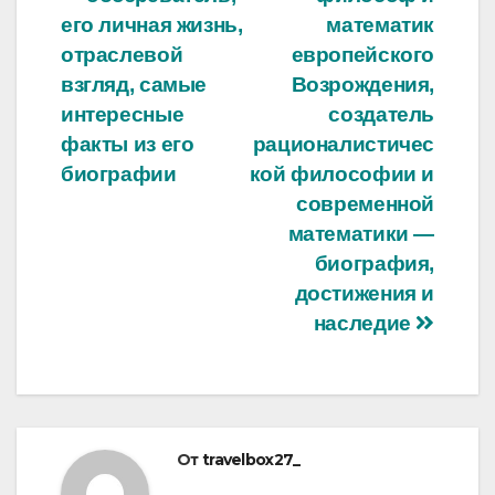
по
его личная жизнь,
математик
записям
отраслевой
европейского
взгляд, самые
Возрождения,
интересные
создатель
факты из его
рационалистичес
биографии
кой философии и
современной
математики —
биография,
достижения и
наследие
От
travelbox27_