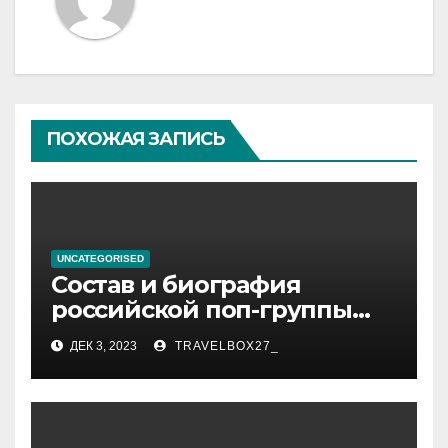
ПОХОЖАЯ ЗАПИСЬ
UNCATEGORISED
Состав и биография
российской поп-группы
«Иванушки интернешнл»
ДЕК 3, 2023
TRAVELBOX27_
— история успеха, музыка
и судьбы участников