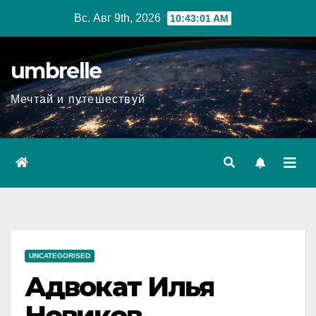
Перейти
Вс. Авг 9th, 2026
10:43:02 AM
к
содержимому
umbrelle
Мечтай и путешествуй
UNCATEGORISED
Адвокат Илья
Новиков —