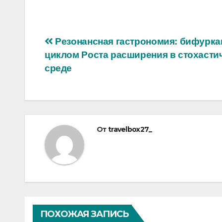
Навигация
Резонансная гастрономия: бифурка
циклом Роста расширения в стохасти
по
среде
записям
От
travelbox27_
ПОХОЖАЯ ЗАПИСЬ