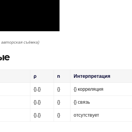
: авторская съёмка)
ые
2
ρ
n
Интерпретация
{}.{}
{}
{} корреляция
{}.{}
{}
{} связь
{}.{}
{}
отсутствует