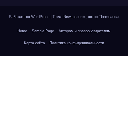
Работает на WordPress
|
Тема: Newspaperex, автор
Themeansar
Home
Sample Page
Авторам и правообладателям
Карта сайта
Политика конфиденциальности