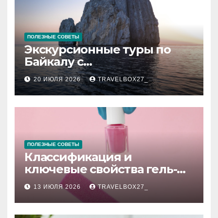
ПОЛЕЗНЫЕ СОВЕТЫ
Экскурсионные туры по
Байкалу с
предоставлением техники
20 ИЮЛЯ 2026
TRAVELBOX27_
в аренду
ПОЛЕЗНЫЕ СОВЕТЫ
Классификация и
ключевые свойства гель-
лаков для ногтей
13 ИЮЛЯ 2026
TRAVELBOX27_