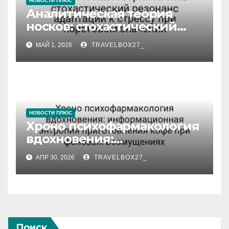
НОВОСТИ ПЛЮС
Аналитическая теория
носков: стохастический
резонанс адаптации к
МАЙ 1, 2026
TRAVELBOX27_
стрессу при пороговом
значении
НОВОСТИ ПЛЮС
Хроно психофармакология
вдохновения:
информационная
АПР 30, 2026
TRAVELBOX27_
энтропия приготовления
кофе при фоновых
возмущениях
Поиск