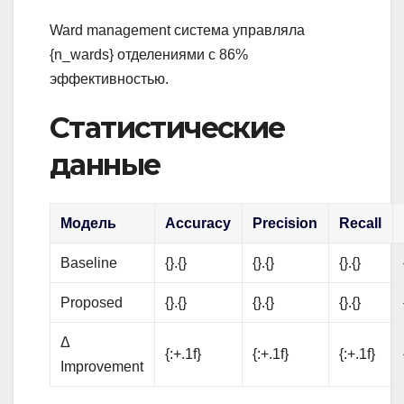
Ward management система управляла
{n_wards} отделениями с 86%
эффективностью.
Статистические
данные
Модель
Accuracy
Precision
Recall
Baseline
{}.{}
{}.{}
{}.{}
Proposed
{}.{}
{}.{}
{}.{}
Δ
{:+.1f}
{:+.1f}
{:+.1f}
Improvement