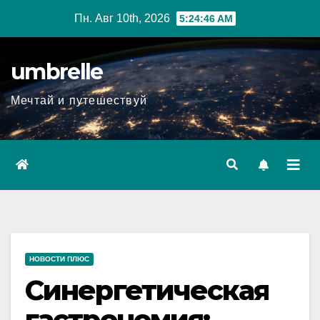
Перейти
Пн. Авг 10th, 2026
5:24:47 AM
к
содержимому
umbrelle
Мечтай и путешествуй
НОВОСТИ ПЛЮС
Синергетическая
гастрономия: