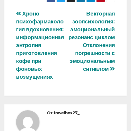
Навигация
Хроно
Векторная
психофармаколо
зоопсихология:
по
гия вдохновения:
эмоциональный
записям
информационная
резонанс циклом
энтропия
Отклонения
приготовления
погрешности с
кофе при
эмоциональным
фоновых
сигналом
возмущениях
От
travelbox27_