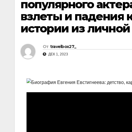
популярного актера
р
l
а
взлеты и падения 
a
в
истории из личной
s
и
s
т
n
От
travelbox27_
ь
ДЕК 1, 2023
i
k
i