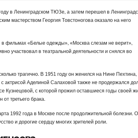
 году в Ленинградском ТЮЗе, а затем перешел в Ленинград
ским мастерством Георгия Товстоногова оказало на него
 в фильмах «Белые одежды», «Москва слезам не верит»,
ивно участвовал в театральной деятельности и снялся во
олько трагично. В 1951 году он женился на Нине Пехтина, 
к с актрисой Аделиной Салаховой также не продержался дол
се Кузнецовой, с которой прожил оставшиеся годы своей жи
 от третьего брака.
арта 1992 года в Москве после продолжительной болезни. 
сство и дорогие сердцу многих зрителей роли.