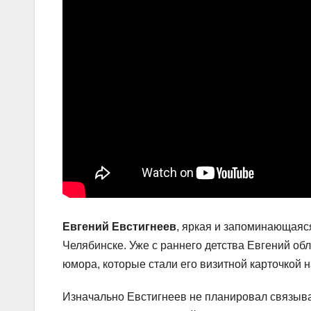
Евгений Евстигнеев
, яркая и запоминающаяся
Челябинске. Уже с раннего детства Евгений о
юмора, которые стали его визитной карточкой 
Изначально Евстигнеев не планировал связыва