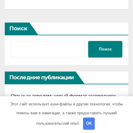
Поиск
Поиск
Последние публикации
Отдых за городом: новый формат загородного
релакса
Этот сайт использует куки-файлы и другие технологии, чтобы
помочь вам в навигации, а также предоставить лучший
Экскурсионные туры по Байкалу с
пользовательский опыт.
OK
предоставлением техники в аренду