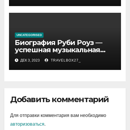
впечатляющих
достижениях!
UNCATEGORISED
Биография Руби Роуз —
успешная музыкальная
карьера, личная жизнь и
ДЕК 3, 2023
TRAVELBOX27_
знаковые достижения
Добавить комментарий
Для отправки комментария вам необходимо
авторизоваться
.