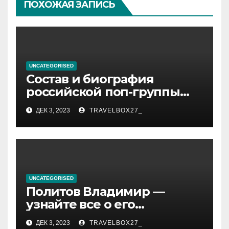
ПОХОЖАЯ ЗАПИСЬ
UNCATEGORISED
Состав и биография
российской поп-группы
«Иванушки интернешнл»
ДЕК 3, 2023
TRAVELBOX27_
— история успеха, музыка
и судьбы участников
UNCATEGORISED
Политов Владимир —
узнайте все о его
биографии, возрасте и
ДЕК 3, 2023
TRAVELBOX27_