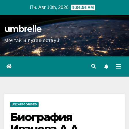
Перейти
Пн. Авг 10th, 2026
9:06:57 AM
к
содержимому
umbrelle
Мечтай и путешествуй
UNCATEGORISED
Биография
Иванова А.А. –