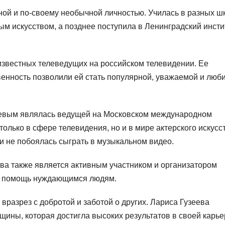
ной и по-своему необычной личностью. Училась в разных ш
ым искусством, а позднее поступила в Ленинградский инсти
 известных телеведущих на российском телевидении. Ее
енность позволили ей стать популярной, уважаемой и люб
севым являлась ведущей на Московском международном
олько в сфере телевидения, но и в мире актерского искусс
и не побоялась сыграть в музыкальном видео.
ва также является активным участником и организатором
на помощь нуждающимся людям.
 вразрез с добротой и заботой о других. Лариса Гузеева
ины, которая достигла высоких результатов в своей карье