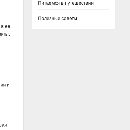
Питаемся в путешествии
Полезные советы
 в ее
екты.
нии и
ивая