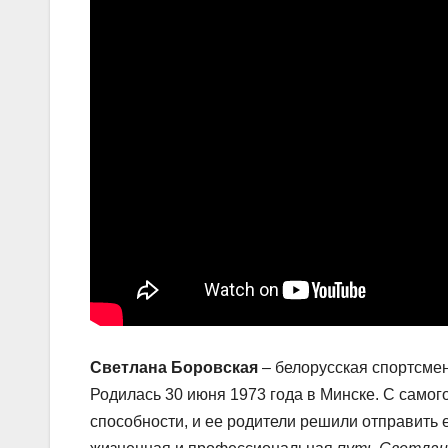
Светлана Боровская
– белорусская спортсмен
Родилась 30 июня 1973 года в Минске. С само
способности, и ее родители решили отправить 