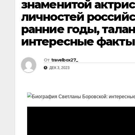
знаменитой актрис
р
l
а
личностей российс
a
в
ранние годы, талан
s
и
интересные факты
s
т
n
ь
i
От
travelbox27_
k
ДЕК 3, 2023
i