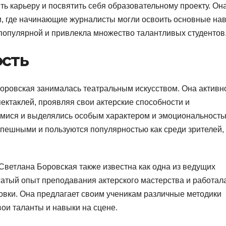
ь карьеру и посвятить себя образовательному проекту. Он
и, где начинающие журналисты могли освоить основные на
ь популярной и привлекла множество талантливых студентов
ость
оровская занималась театральным искусством. Она активн
пектаклей, проявляя свои актерские способности и
мися и выделялись особым характером и эмоциональность
спешными и пользуются популярностью как среди зрителей, 
 Светлана Боровская также известна как одна из ведущих
гатый опыт преподавания актерского мастерства и работал
овки. Она предлагает своим ученикам различные методики
вои таланты и навыки на сцене.