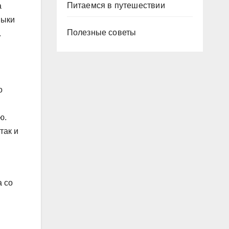
Питаемся в путешествии
а
выки
Полезные советы
.
о
ю.
так и
а со