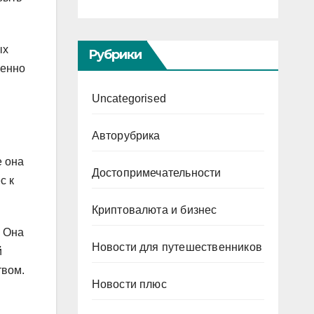
ых
Рубрики
менно
Uncategorised
Авторубрика
е она
Достопримечательности
с к
Криптовалюта и бизнес
. Она
Новости для путешественников
й
твом.
Новости плюс