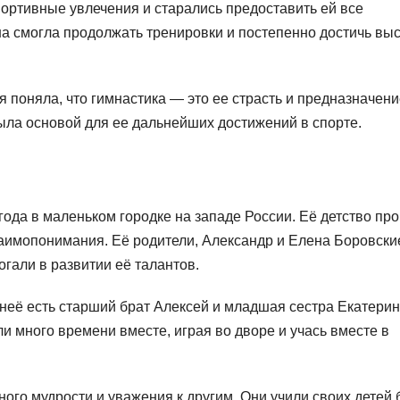
ортивные увлечения и старались предоставить ей все
на смогла продолжать тренировки и постепенно достичь вы
 поняла, что гимнастика — это ее страсть и предназначени
была основой для ее дальнейших достижений в спорте.
года в маленьком городке на западе России. Её детство пр
заимопонимания. Её родители, Александр и Елена Боровски
огали в развитии её талантов.
неё есть старший брат Алексей и младшая сестра Екатерин
и много времени вместе, играя во дворе и учась вместе в
ого мудрости и уважения к другим. Они учили своих детей 