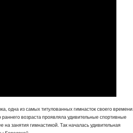
ка, одна из самых титулованных гимнасток своего времени
го раннего возраста проявляла удивительные спортивные
ее на занятия гимнастикой. Так началась удивительная