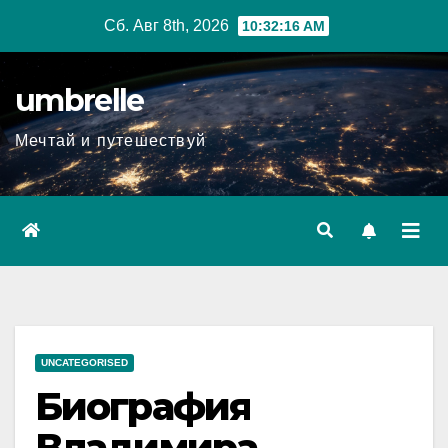
Перейти
Сб. Авг 8th, 2026
10:32:17 AM
к
содержимому
umbrelle
Мечтай и путешествуй
UNCATEGORISED
Биография
Владимира