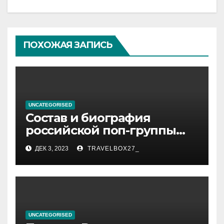
ПОХОЖАЯ ЗАПИСЬ
UNCATEGORISED
Состав и биография
российской поп-группы
«Иванушки интернешнл»
ДЕК 3, 2023
TRAVELBOX27_
— история успеха, музыка
и судьбы участников
UNCATEGORISED