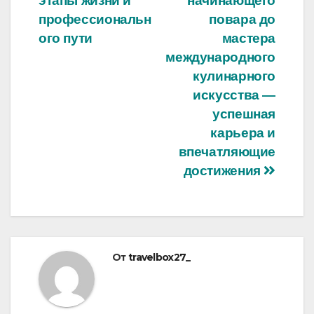
записям
этапы жизни и
начинающего
профессиональн
повара до
ого пути
мастера
международного
кулинарного
искусства —
успешная
карьера и
впечатляющие
достижения
От
travelbox27_