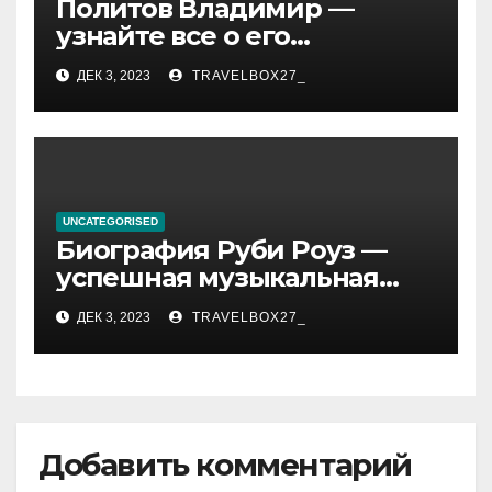
Политов Владимир —
узнайте все о его
биографии, возрасте и
ДЕК 3, 2023
TRAVELBOX27_
впечатляющих
достижениях!
UNCATEGORISED
Биография Руби Роуз —
успешная музыкальная
карьера, личная жизнь и
ДЕК 3, 2023
TRAVELBOX27_
знаковые достижения
Добавить комментарий