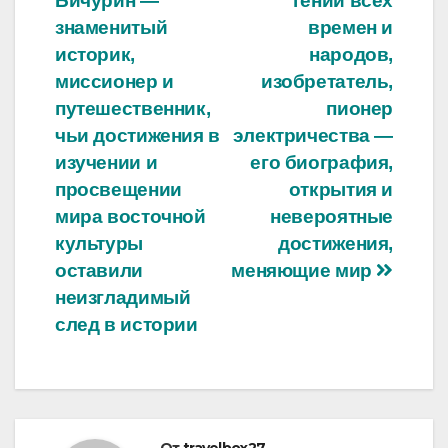
Бичурин —
гений всех
по
знаменитый
времен и
записям
историк,
народов,
миссионер и
изобретатель,
путешественник,
пионер
чьи достижения в
электричества —
изучении и
его биография,
просвещении
открытия и
мира восточной
невероятные
культуры
достижения,
оставили
меняющие мир
неизгладимый
след в истории