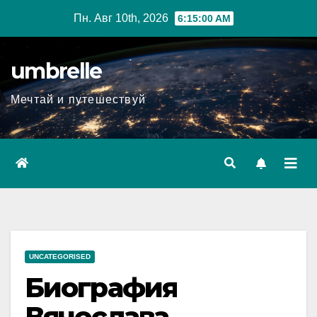
Перейти
Пн. Авг 10th, 2026
6:15:02 AM
к
содержимому
umbrelle
Мечтай и путешествуй
UNCATEGORISED
Биография
Вячеслава