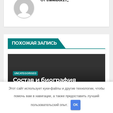
От
travelbox27_
ПОХОЖАЯ ЗАПИСЬ
UNCATEGORISED
Состав и биография
российской поп-группы
Этот сайт использует куки-файлы и другие технологии, чтобы
«Иванушки интернешнл»
ДЕК 3, 2023
TRAVELBOX27_
помочь вам в навигации, а также предоставить лучший
— история успеха, музыка
и судьбы участников
пользовательский опыт.
OK