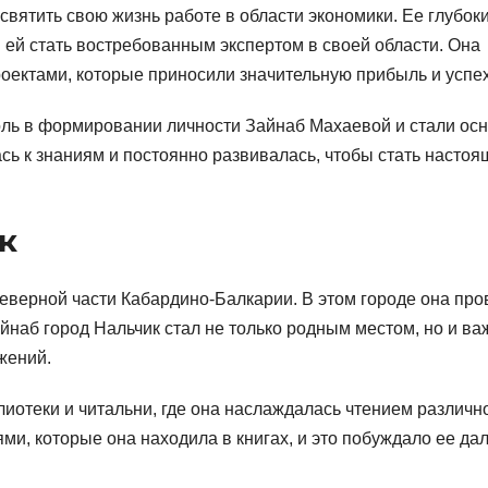
вятить свою жизнь работе в области экономики. Ее глубок
ей стать востребованным экспертом в своей области. Она
оектами, которые приносили значительную прибыль и успех
оль в формировании личности Зайнаб Махаевой и стали ос
сь к знаниям и постоянно развивалась, чтобы стать насто
к
еверной части Кабардино-Балкарии. В этом городе она про
айнаб город Нальчик стал не только родным местом, но и в
жений.
иотеки и читальни, где она наслаждалась чтением различн
ми, которые она находила в книгах, и это побуждало ее да