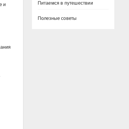
Питаемся в путешествии
е и
Полезные советы
нания
о