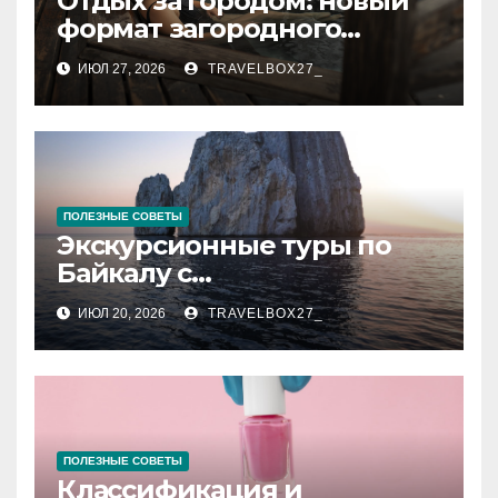
Отдых за городом: новый
формат загородного
релакса
ИЮЛ 27, 2026
TRAVELBOX27_
ПОЛЕЗНЫЕ СОВЕТЫ
Экскурсионные туры по
Байкалу с
предоставлением техники
ИЮЛ 20, 2026
TRAVELBOX27_
в аренду
ПОЛЕЗНЫЕ СОВЕТЫ
Классификация и