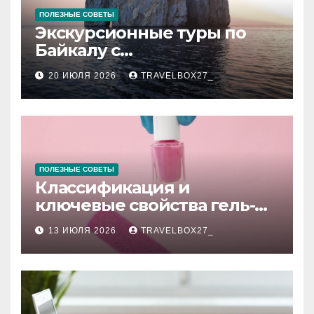
ПОЛЕЗНЫЕ СОВЕТЫ
Экскурсионные туры по
Байкалу с
предоставлением техники
20 ИЮЛЯ 2026
TRAVELBOX27_
в аренду
ПОЛЕЗНЫЕ СОВЕТЫ
Классификация и
ключевые свойства гель-
лаков для ногтей
13 ИЮЛЯ 2026
TRAVELBOX27_