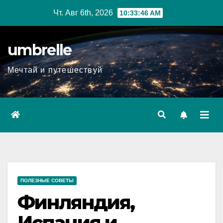
Перейти
Чт. Авг 6th, 2026
10:33:47 AM
к
содержимому
umbrelle
Мечтай и путешествуй
ПОЛЕЗНЫЕ СОВЕТЫ
Финляндия,
Испания и