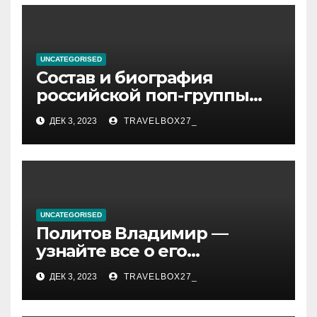
UNCATEGORISED
Состав и биография
российской поп-группы
«Иванушки интернешнл»
ДЕК 3, 2023
TRAVELBOX27_
— история успеха, музыка
и судьбы участников
UNCATEGORISED
Политов Владимир —
узнайте все о его
биографии, возрасте и
ДЕК 3, 2023
TRAVELBOX27_
впечатляющих
достижениях!