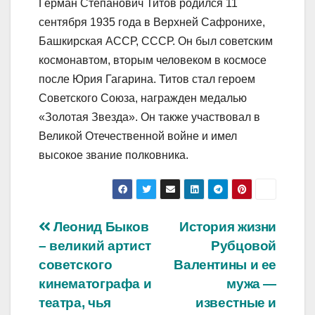
Герман Степанович Титов родился 11
сентября 1935 года в Верхней Сафронихе,
Башкирская АССР, СССР. Он был советским
космонавтом, вторым человеком в космосе
после Юрия Гагарина. Титов стал героем
Советского Союза, награжден медалью
«Золотая Звезда». Он также участвовал в
Великой Отечественной войне и имел
высокое звание полковника.
Навигация
Леонид Быков
История жизни
– великий артист
Рубцовой
по
советского
Валентины и ее
записям
кинематографа и
мужа —
театра, чья
известные и