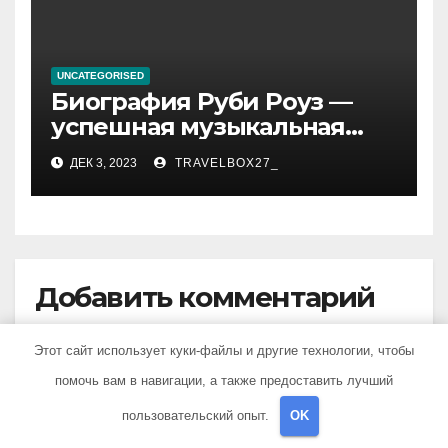
UNCATEGORISED
Биография Руби Роуз —
успешная музыкальная
карьера, личная жизнь и
ДЕК 3, 2023
TRAVELBOX27_
знаковые достижения
Добавить комментарий
Этот сайт использует куки-файлы и другие технологии, чтобы
Для отправки комментария вам необходимо
помочь вам в навигации, а также предоставить лучший
авторизоваться
.
пользовательский опыт.
OK