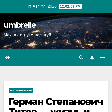
Перейти
Пт. Авг 7th, 2026
12:02:54 PM
к
содержимому
umbrelle
Мечтай и путешествуй
UNCATEGORISED
Герман Степанович
Титов — жизнь и