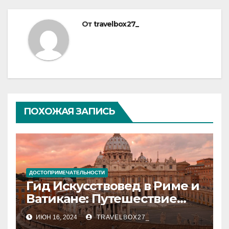
От
travelbox27_
ПОХОЖАЯ ЗАПИСЬ
ДОСТОПРИМЕЧАТЕЛЬНОСТИ
Гид Искусствовед в Риме и
Ватикане: Путешествие
Сквозь Века Искусства
ИЮН 16, 2024
TRAVELBOX27_