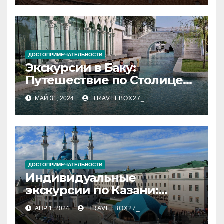
ДОСТОПРИМЕЧАТЕЛЬНОСТИ
Экскурсии в Баку:
Путешествие по Столице
Азербайджана
МАЙ 31, 2024
TRAVELBOX27_
ДОСТОПРИМЕЧАТЕЛЬНОСТИ
Индивидуальные
экскурсии по Казани:
откройте город с новой
АПР 1, 2024
TRAVELBOX27_
стороны