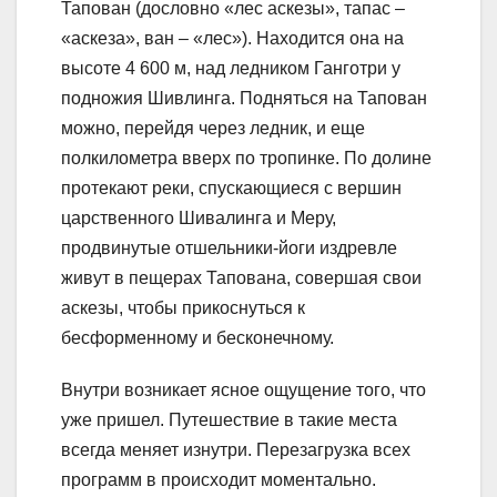
Тапован (дословно «лес аскезы», тапас –
«аскеза», ван – «лес»). Находится она на
высоте 4 600 м, над ледником Ганготри у
подножия Шивлинга. Подняться на Тапован
можно, перейдя через ледник, и еще
полкилометра вверх по тропинке. По долине
протекают реки, спускающиеся с вершин
царственного Шивалинга и Меру,
продвинутые отшельники-йоги издревле
живут в пещерах Тапована, совершая свои
аскезы, чтобы прикоснуться к
бесформенному и бесконечному.
Внутри возникает ясное ощущение того, что
уже пришел. Путешествие в такие места
всегда меняет изнутри. Перезагрузка всех
программ в происходит моментально.