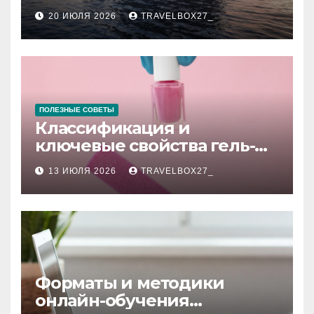
предоставлением техники
20 ИЮЛЯ 2026
TRAVELBOX27_
в аренду
ПОЛЕЗНЫЕ СОВЕТЫ
Классификация и
ключевые свойства гель-
лаков для ногтей
13 ИЮЛЯ 2026
TRAVELBOX27_
Форматы и методики
онлайн-обучения