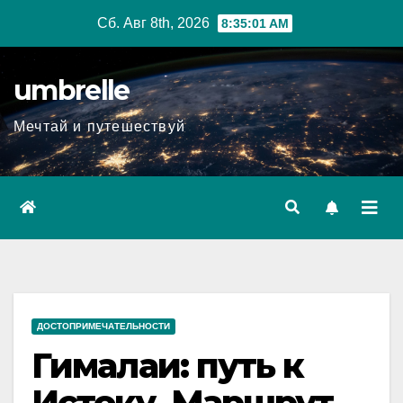
Перейти
Сб. Авг 8th, 2026
8:35:02 AM
к
содержимому
umbrelle
Мечтай и путешествуй
ДОСТОПРИМЕЧАТЕЛЬНОСТИ
Гималаи: путь к
Истоку. Маршрут