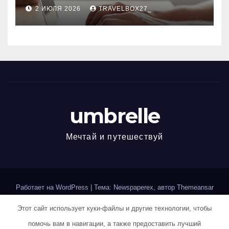
современным профессиям
2 ИЮЛЯ 2026
TRAVELBOX27_
umbrelle
Мечтай и путешествуй
Работает на WordPress
|
Тема: Newspaperex, автор
Themeansar
Этот сайт использует куки-файлы и другие технологии, чтобы
Home
Sample Page
Авторам и правообладателям
помочь вам в навигации, а также предоставить лучший