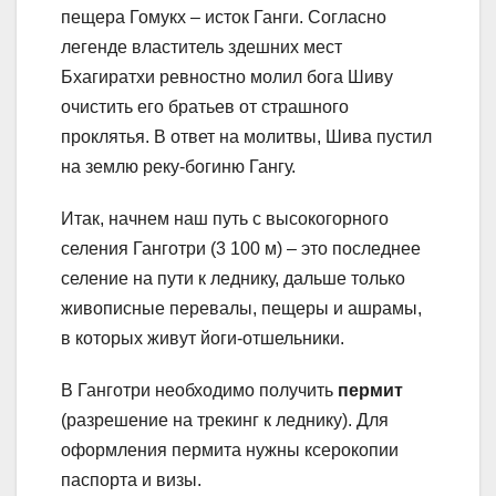
пещера Гомукх – исток Ганги. Согласно
легенде властитель здешних мест
Бхагиратхи ревностно молил бога Шиву
очистить его братьев от страшного
проклятья. В ответ на молитвы, Шива пустил
на землю реку-богиню Гангу.
Итак, начнем наш путь с высокогорного
селения Ганготри (3 100 м) – это последнее
селение на пути к леднику, дальше только
живописные перевалы, пещеры и ашрамы,
в которых живут йоги-отшельники.
В Ганготри необходимо получить
пермит
(разрешение на трекинг к леднику). Для
оформления пермита нужны ксерокопии
паспорта и визы.