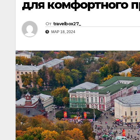
для комфортного 
р
l
а
a
в
От
travelbox27_
s
и
МАР 18, 2024
s
т
n
ь
i
k
i