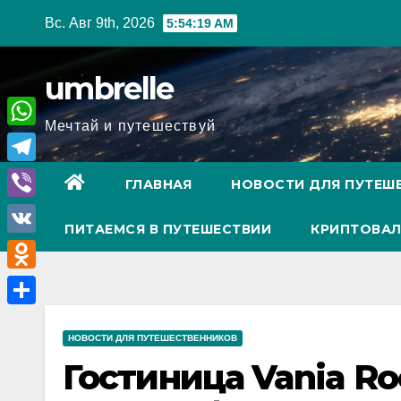
Перейти
Вс. Авг 9th, 2026
5:54:20 AM
к
содержимому
umbrelle
Мечтай и путешествуй
W
h
T
ГЛАВНАЯ
НОВОСТИ ДЛЯ ПУТЕШ
a
e
V
t
ПИТАЕМСЯ В ПУТЕШЕСТВИИ
КРИПТОВАЛ
l
i
V
s
e
b
K
A
O
g
e
p
d
r
О
r
p
n
НОВОСТИ ДЛЯ ПУТЕШЕСТВЕННИКОВ
a
т
Гостиница Vania R
o
m
п
k