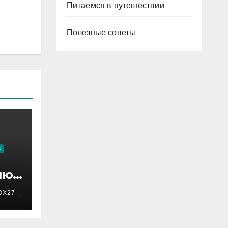
Питаемся в путешествии
Полезные советы
В
ию:
OX27_