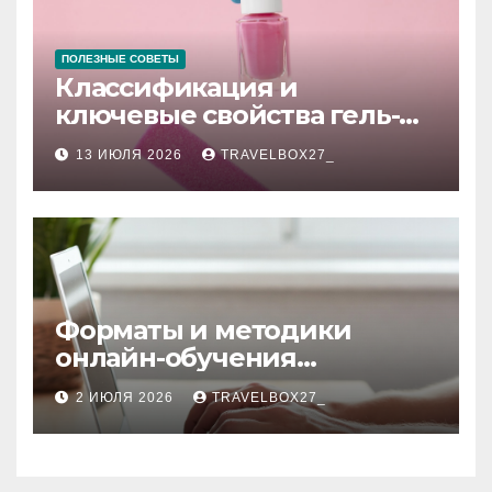
ПОЛЕЗНЫЕ СОВЕТЫ
Классификация и
ключевые свойства гель-
лаков для ногтей
13 ИЮЛЯ 2026
TRAVELBOX27_
Форматы и методики
онлайн-обучения
современным профессиям
2 ИЮЛЯ 2026
TRAVELBOX27_