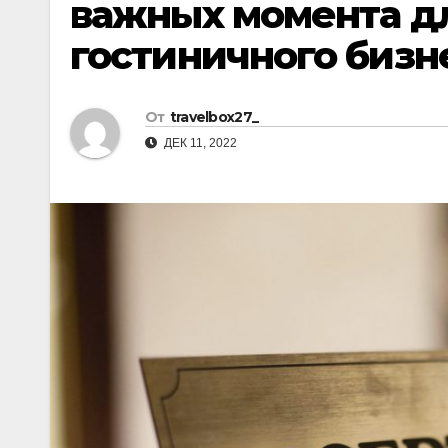
важных момента дл
р
l
а
гостиничного бизн
a
в
s
и
От
travelbox27_
s
т
ДЕК 11, 2022
n
ь
i
k
i