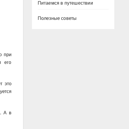
Питаемся в путешествии
Полезные советы
о при
м его
т это
уется
. А в