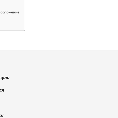
ообложение
енцию
ля
о!