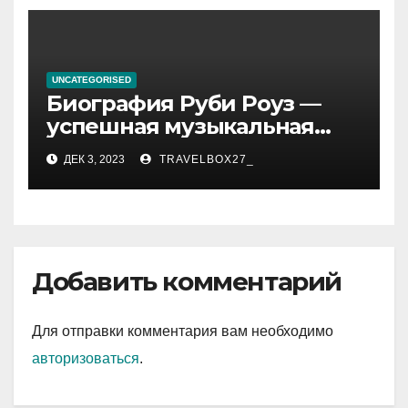
UNCATEGORISED
Биография Руби Роуз —
успешная музыкальная
карьера, личная жизнь и
ДЕК 3, 2023
TRAVELBOX27_
знаковые достижения
Добавить комментарий
Для отправки комментария вам необходимо
авторизоваться
.