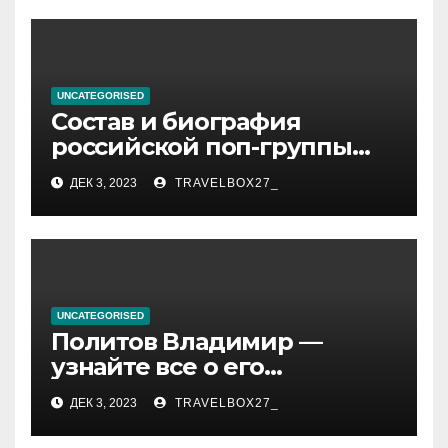
UNCATEGORISED
Состав и биография
российской поп-группы
«Иванушки интернешнл»
ДЕК 3, 2023
TRAVELBOX27_
— история успеха, музыка
и судьбы участников
UNCATEGORISED
Политов Владимир —
узнайте все о его
биографии, возрасте и
ДЕК 3, 2023
TRAVELBOX27_
впечатляющих
достижениях!