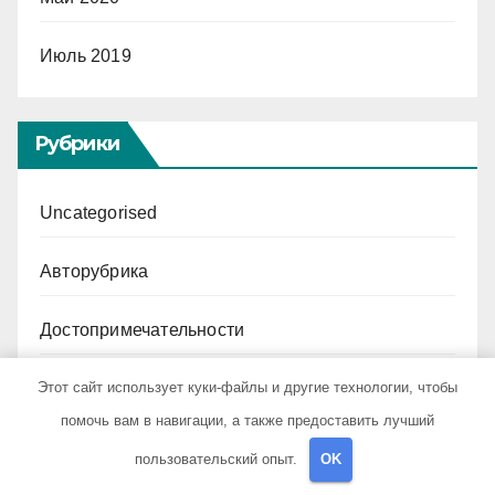
Июль 2019
Рубрики
Uncategorised
Авторубрика
Достопримечательности
Этот сайт использует куки-файлы и другие технологии, чтобы
Криптовалюта и бизнес
помочь вам в навигации, а также предоставить лучший
Новости для путешественников
пользовательский опыт.
OK