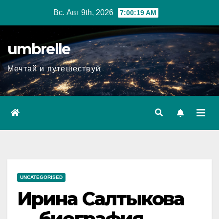
Перейти
Вс. Авг 9th, 2026
7:00:20 AM
к
содержимому
umbrelle
Мечтай и путешествуй
UNCATEGORISED
Ирина Салтыкова
— биография,