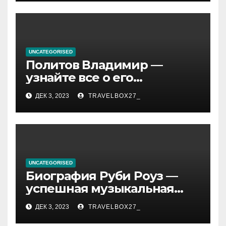
и судьбы участников
UNCATEGORISED
Политов Владимир —
узнайте все о его
биографии, возрасте и
ДЕК 3, 2023
TRAVELBOX27_
впечатляющих
достижениях!
UNCATEGORISED
Биография Руби Роуз —
успешная музыкальная
карьера, личная жизнь и
ДЕК 3, 2023
TRAVELBOX27_
знаковые достижения