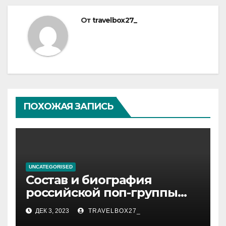
От
travelbox27_
ПОХОЖАЯ ЗАПИСЬ
UNCATEGORISED
Состав и биография
российской поп-группы
«Иванушки интернешнл»
ДЕК 3, 2023
TRAVELBOX27_
— история успеха, музыка