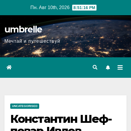
Перейти
Пн. Авг 10th, 2026
8:51:17 PM
к
содержимому
umbrelle
Мечтай и путешествуй
UNCATEGORISED
Константин Шеф-
повар Ивлев —