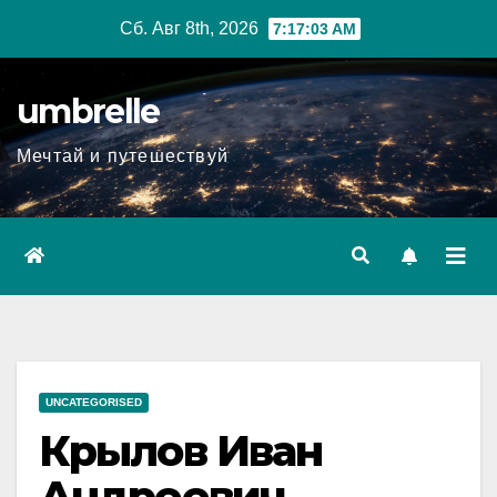
Перейти
Сб. Авг 8th, 2026
7:17:04 AM
к
содержимому
umbrelle
Мечтай и путешествуй
UNCATEGORISED
Крылов Иван
Андреевич —