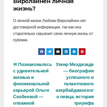
Виролайнен личная
жизнь?
О личной жизни Любови Виролайнен нет
достоверной информации, так как она
старательно скрывает свою личную жизнь от
публики.
Навигация
Познакомьтесь
Узеир Мехдизаде
с удивительной
— биография
по
жизнью и
успешного и
записям
феноменальной
талантливого
карьерой Ольги
азербайджанског
Скобеевой —
о певца, история
отважной
триумфа