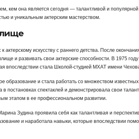
ем, кем она является сегодня — талантливой и популярной
тью и уникальным актерским мастерством.
илище
к актерскому искусству с раннего детства. После окончани
лище и развивать свои актерские способности. В 1975 году
ая впоследствии стала Школой-студией МХАТ имени Чехов
е образование и стала работать со множеством известных
а в постановках спектаклей и демонстрировала свои талан
ным этапом в ее профессиональном развитии.
арина Зудина проявила себя как талантливая и перспекти
разование и наработала навыки, которые впоследствии помо