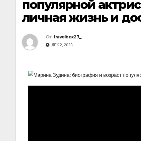
популярной актри
р
l
а
личная жизнь и д
a
в
s
и
От
travelbox27_
s
т
ДЕК 2, 2023
n
ь
i
k
i