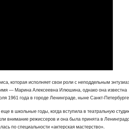
риса, которая исполняет свои роли с неподдельным энтузи
имя — Марина Алексеевна Илюшина, однако она известна
юля 1961 года в городе Ленинграде, ныне Санкт-Петербурге
еще в школьные годы, когда вступила в театральную студи
кли внимание режиссеров и она была принята в Ленинград
илась по специальности «актерская мастерство».