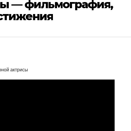
сы — фильмография,
остижения