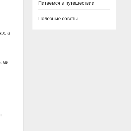
Питаемся в путешествии
Полезные советы
ах, а
ными
л