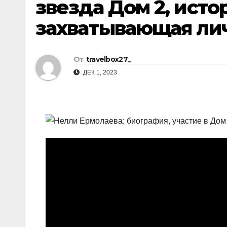
звезда Дом 2, исто
р
l
а
захватывающая ли
a
в
s
и
От
travelbox27_
s
т
ДЕК 1, 2023
n
ь
i
k
i