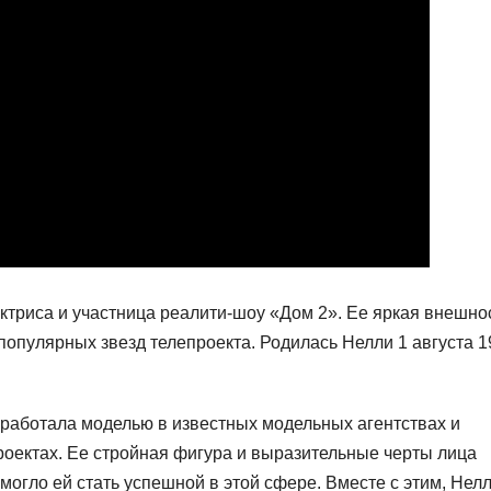
ктриса и участница реалити-шоу «Дом 2». Ее яркая внешно
популярных звезд телепроекта. Родилась Нелли 1 августа 1
 работала моделью в известных модельных агентствах и
роектах. Ее стройная фигура и выразительные черты лица
огло ей стать успешной в этой сфере. Вместе с этим, Нел