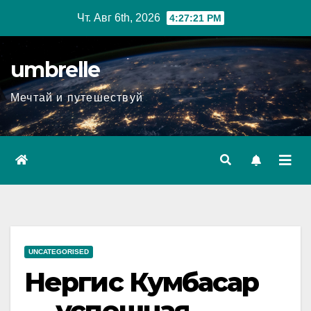
Перейти
Чт. Авг 6th, 2026
4:27:22 PM
к
содержимому
umbrelle
Мечтай и путешествуй
UNCATEGORISED
Нергис Кумбасар
— успешная