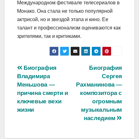
Международном фестивале телесериалов в
Монако. Она стала не только популярной
актрисой, но и звездой этапа и кино. Ее
талант и профессионализм оцениваются как
зрителями, так и критиками.
Навигация
Биография
Биография
Владимира
Сергея
по
Меньшова —
Рахманинова —
записям
причина смерти и
композитора с
ключевые вехи
огромным
жизни
музыкальным
наследием