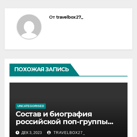
От
travelbox27_
ПОХОЖАЯ ЗАПИСЬ
UNCATEGORISED
Состав и биография
российской поп-группы
«Иванушки интернешнл»
ДЕК 3, 2023
TRAVELBOX27_
— история успеха, музыка