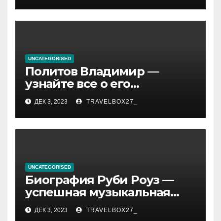
и судьбы участников
UNCATEGORISED
Политов Владимир —
узнайте все о его
биографии, возрасте и
ДЕК 3, 2023
TRAVELBOX27_
впечатляющих
достижениях!
UNCATEGORISED
Биография Руби Роуз —
успешная музыкальная
карьера, личная жизнь и
ДЕК 3, 2023
TRAVELBOX27_
знаковые достижения