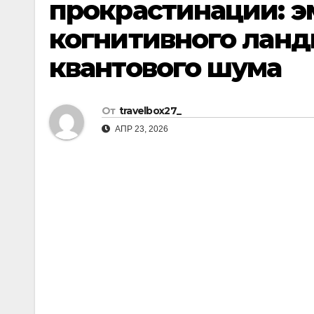
прокрастинации: 
р
l
а
когнитивного ланд
a
в
квантового шума
s
и
s
т
n
От
travelbox27_
ь
АПР 23, 2026
i
k
i