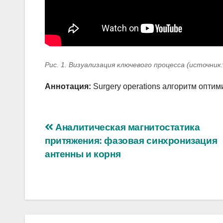
Рис. 1. Визуализация ключевого процесса (источник
Аннотация:
Surgery operations алгоритм опти
Навигация
Аналитическая магнитостатика
притяжения: фазовая синхронизация
по
антенны и корня
записям