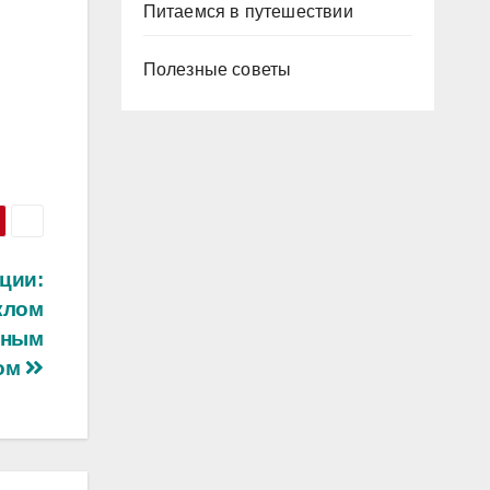
Питаемся в путешествии
Полезные советы
ции:
клом
ьным
ом