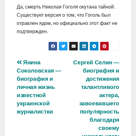
Да, смерть Николая Гоголя окутана тайной.
Существует версия о том, что Гоголь был
отравлен ядом, но официально этот факт не
подтвержден.
Навигация
Янина
Сергей Селин —
Соколовская —
биография и
по
биография и
достижения
записям
личная жизнь
талантливого
известной
актера,
украинской
завоевавшего
журналистки
популярность
благодаря
своему