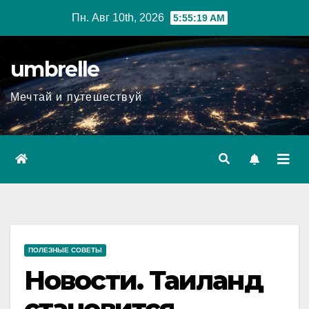
Перейти
Пн. Авг 10th, 2026
5:55:20 AM
к
содержимому
umbrelle
Мечтай и путешествуй
ПОЛЕЗНЫЕ СОВЕТЫ
Новости. Таиланд
становится