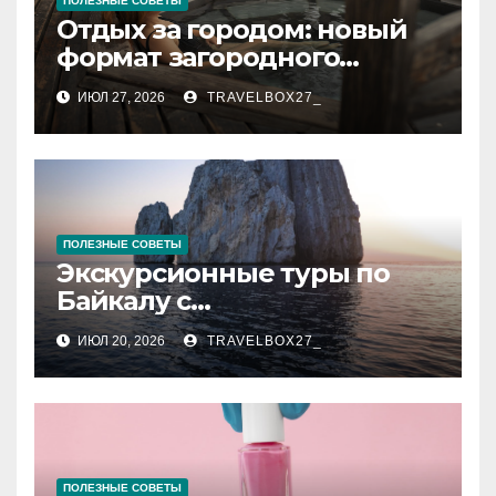
ПОЛЕЗНЫЕ СОВЕТЫ
Отдых за городом: новый
формат загородного
релакса
ИЮЛ 27, 2026
TRAVELBOX27_
ПОЛЕЗНЫЕ СОВЕТЫ
Экскурсионные туры по
Байкалу с
предоставлением техники
ИЮЛ 20, 2026
TRAVELBOX27_
в аренду
ПОЛЕЗНЫЕ СОВЕТЫ