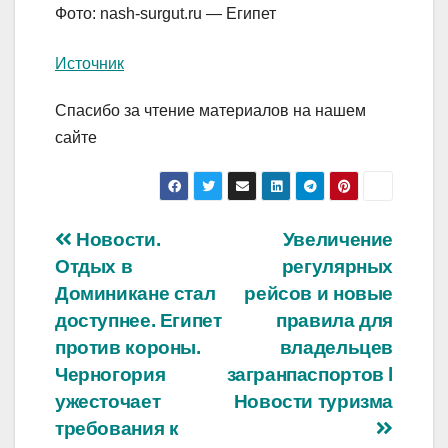
Фото: nash-surgut.ru — Египет
Источник
Спасибо за чтение материалов на нашем
сайте
Навигация
Новости.
Увеличение
Отдых в
регулярных
по
Доминикане стал
рейсов и новые
записям
доступнее. Египет
правила для
против короны.
владельцев
Черногория
загранпаспортов ӏ
ужесточает
Новости туризма
требования к