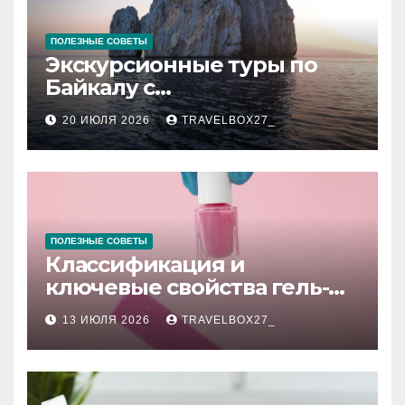
ПОЛЕЗНЫЕ СОВЕТЫ
Экскурсионные туры по
Байкалу с
предоставлением техники
20 ИЮЛЯ 2026
TRAVELBOX27_
в аренду
ПОЛЕЗНЫЕ СОВЕТЫ
Классификация и
ключевые свойства гель-
лаков для ногтей
13 ИЮЛЯ 2026
TRAVELBOX27_