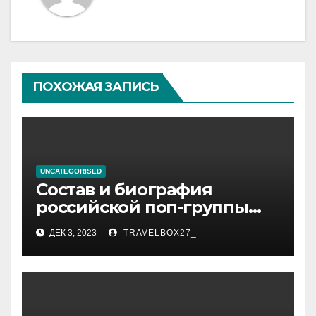
ПОХОЖАЯ ЗАПИСЬ
UNCATEGORISED
Состав и биография
российской поп-группы
«Иванушки интернешнл»
ДЕК 3, 2023
TRAVELBOX27_
— история успеха, музыка
и судьбы участников