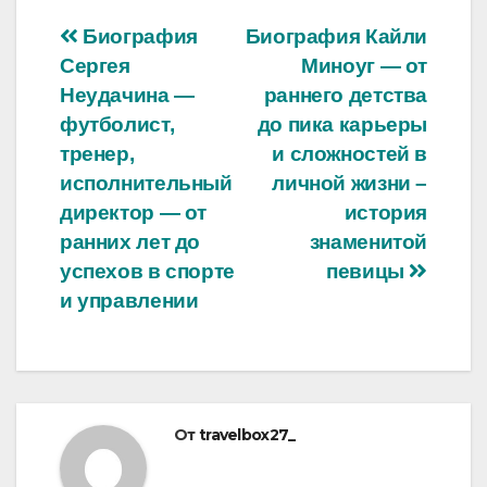
Навигация
Биография
Биография Кайли
Сергея
Миноуг — от
по
Неудачина —
раннего детства
записям
футболист,
до пика карьеры
тренер,
и сложностей в
исполнительный
личной жизни –
директор — от
история
ранних лет до
знаменитой
успехов в спорте
певицы
и управлении
От
travelbox27_