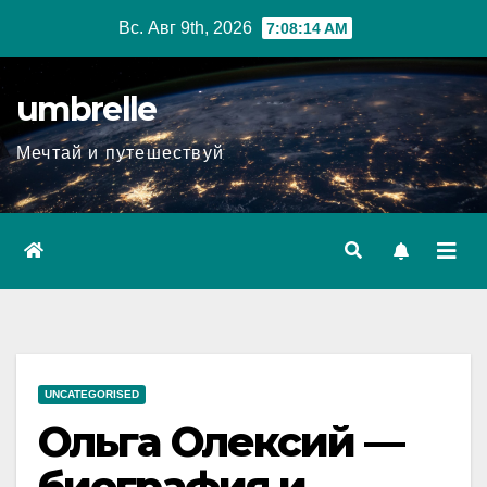
Перейти
Вс. Авг 9th, 2026
7:08:16 AM
к
содержимому
umbrelle
Мечтай и путешествуй
UNCATEGORISED
Ольга Олексий —
биография и