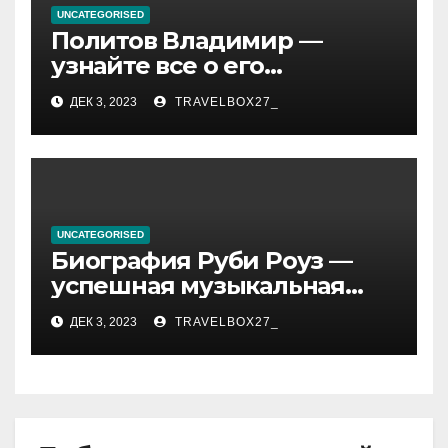
UNCATEGORISED
Политов Владимир —
узнайте все о его
биографии, возрасте и
ДЕК 3, 2023
TRAVELBOX27_
впечатляющих
достижениях!
UNCATEGORISED
Биография Руби Роуз —
успешная музыкальная
карьера, личная жизнь и
ДЕК 3, 2023
TRAVELBOX27_
знаковые достижения