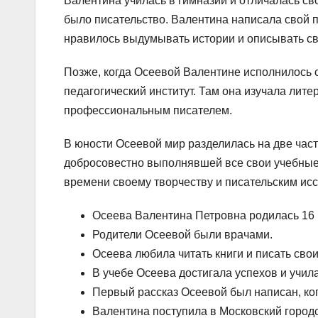
Валентина училась в гимназии и отличалась с
было писательство. Валентина написала свой пе
нравилось выдумывать истории и описывать св
Позже, когда Осеевой Валентине исполнилось с
педагогический институт. Там она изучала лите
профессиональным писателем.
В юности Осеевой мир разделилась на две част
добросовестно выполнявшей все свои учебные 
времени своему творчеству и писательским ис
Осеева Валентина Петровна родилась 16 
Родители Осеевой были врачами.
Осеева любила читать книги и писать свои
В учебе Осеева достигала успехов и учила
Первый рассказ Осеевой был написан, ког
Валентина поступила в Московский городс