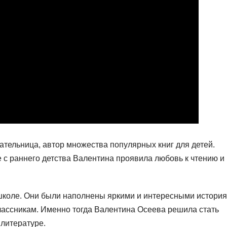
ательница, автор множества популярных книг для детей.
е с раннего детства Валентина проявила любовь к чтению и
школе. Они были наполнены яркими и интересными история
лассникам. Именно тогда Валентина Осеева решила стать
 литературе.