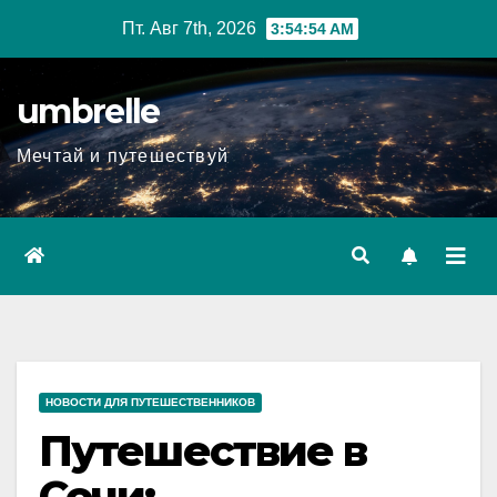
Перейти
Пт. Авг 7th, 2026
3:54:55 AM
к
содержимому
umbrelle
Мечтай и путешествуй
НОВОСТИ ДЛЯ ПУТЕШЕСТВЕННИКОВ
Путешествие в
Сочи: