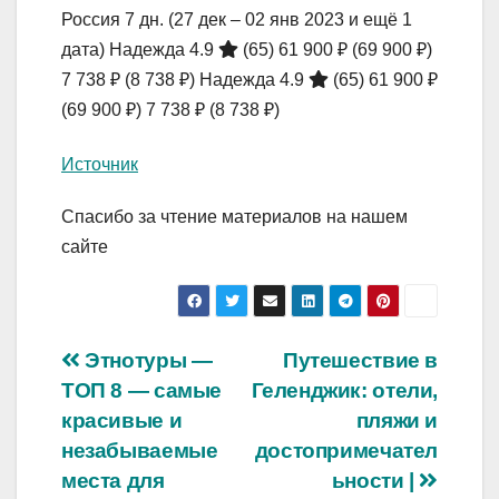
Россия
7 дн.
(27 дек – 02 янв 2023 и ещё 1
дата)
Надежда 4.9
(65)
61 900 ₽
(69 900 ₽)
7 738 ₽
(8 738 ₽)
Надежда 4.9
(65)
61 900 ₽
(69 900 ₽)
7 738 ₽
(8 738 ₽)
Источник
Спасибо за чтение материалов на нашем
сайте
Навигация
Этнотуры —
Путешествие в
ТОП 8 — самые
Геленджик: отели,
по
красивые и
пляжи и
записям
незабываемые
достопримечател
места для
ьности |