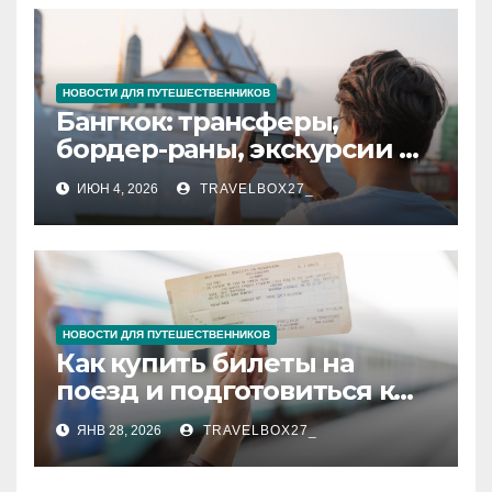
НОВОСТИ ДЛЯ ПУТЕШЕСТВЕННИКОВ
Бангкок: трансферы,
бордер-раны, экскурсии и
билеты — полное
ИЮН 4, 2026
TRAVELBOX27_
руководство
НОВОСТИ ДЛЯ ПУТЕШЕСТВЕННИКОВ
Как купить билеты на
поезд и подготовиться к
путешествию
ЯНВ 28, 2026
TRAVELBOX27_