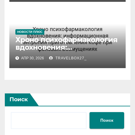
значении
НОВОСТИ ПЛЮС
Хроно психофармакология
вдохновения:
информационная
АПР 30, 2026
TRAVELBOX27_
энтропия приготовления
кофе при фоновых
возмущениях
Поиск
Поиск