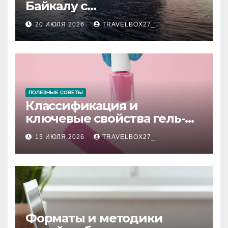
Байкалу с
предоставлением техники
20 ИЮЛЯ 2026
TRAVELBOX27_
в аренду
ПОЛЕЗНЫЕ СОВЕТЫ
Классификация и
ключевые свойства гель-
лаков для ногтей
13 ИЮЛЯ 2026
TRAVELBOX27_
Форматы и методики