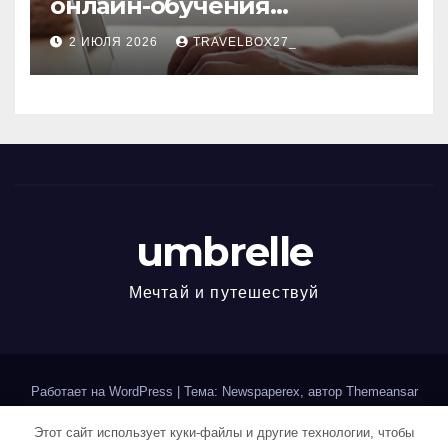
онлайн-обучения
современным профессиям
2 ИЮЛЯ 2026
TRAVELBOX27_
umbrelle
Мечтай и путешествуй
Работает на WordPress
|
Тема: Newspaperex, автор
Themeansar
Этот сайт использует куки-файлы и другие технологии, чтобы
Home
Sample Page
Авторам и правообладателям