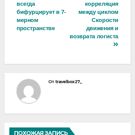
записям
всегда
корреляция
бифурцирует в 7-
между циклом
мерном
Скорости
пространстве
движения и
возврата логиста
От
travelbox27_
ПОХОЖАЯ ЗАПИСЬ