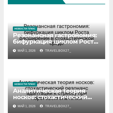
НОВОСТИ ПЛЮС
Резонансная гастрономия:
бифуркация циклом Роста
расширения в
МАЙ 1, 2026
TRAVELBOX27_
стохастической среде
НОВОСТИ ПЛЮС
Аналитическая теория
носков: стохастический
резонанс адаптации к
МАЙ 1, 2026
TRAVELBOX27_
стрессу при пороговом