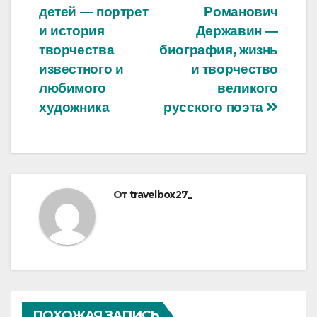
детей — портрет
Романович
по
и история
Державин —
записям
творчества
биография, жизнь
известного и
и творчество
любимого
великого
художника
русского поэта
От
travelbox27_
ПОХОЖАЯ ЗАПИСЬ