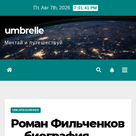
Перейти
Пт. Авг 7th, 2026
7:01:42 PM
к
содержимому
umbrelle
Мечтай и путешествуй
UNCATEGORISED
Роман Фильченков
— биография,