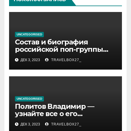
UNCATEGORISED
Состав и биография
российской поп-группы
«Иванушки интернешнл»
ДЕК 3, 2023
TRAVELBOX27_
— история успеха, музыка
и судьбы участников
UNCATEGORISED
Политов Владимир —
узнайте все о его
биографии, возрасте и
ДЕК 3, 2023
TRAVELBOX27_
впечатляющих