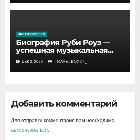
достижениях!
UNCATEGORISED
Биография Руби Роуз —
успешная музыкальная
карьера, личная жизнь и
ДЕК 3, 2023
TRAVELBOX27_
знаковые достижения
Добавить комментарий
Для отправки комментария вам необходимо
авторизоваться
.