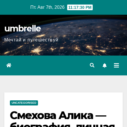
Перейти
Пт. Авг 7th, 2026
11:17:31 PM
к
содержимому
umbrelle
Мечтай и путешествуй
UNCATEGORISED
Смехова Алика —
биография, личная