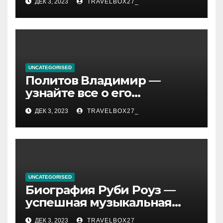
ДЕК 3, 2023
TRAVELBOX27_
— история успеха, музыка
и судьбы участников
UNCATEGORISED
Политов Владимир —
узнайте все о его
биографии, возрасте и
ДЕК 3, 2023
TRAVELBOX27_
впечатляющих
достижениях!
UNCATEGORISED
Биография Руби Роуз —
успешная музыкальная
карьера, личная жизнь и
ДЕК 3, 2023
TRAVELBOX27_