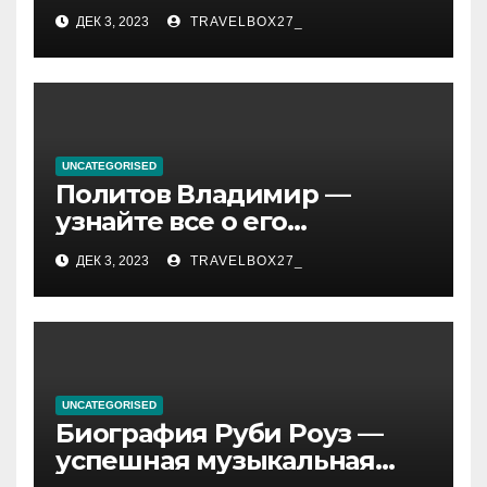
«Иванушки интернешнл»
ДЕК 3, 2023
TRAVELBOX27_
— история успеха, музыка
и судьбы участников
UNCATEGORISED
Политов Владимир —
узнайте все о его
биографии, возрасте и
ДЕК 3, 2023
TRAVELBOX27_
впечатляющих
достижениях!
UNCATEGORISED
Биография Руби Роуз —
успешная музыкальная