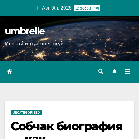
Перейти
Чт. Авг 6th, 2026
1:58:34 PM
к
содержимому
umbrelle
Мечтай и путешествуй
UNCATEGORISED
Собчак биография
— как