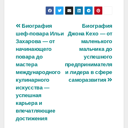
Навигация
Биография
Биография
шеф-повара Ильи
Джона Кехо — от
по
Захарова — от
маленького
записям
начинающего
мальчика до
повара до
успешного
мастера
предпринимателя
международного
и лидера в сфере
кулинарного
саморазвития
искусства —
успешная
карьера и
впечатляющие
достижения