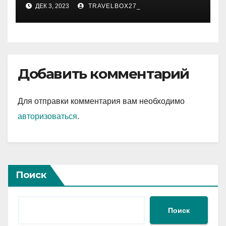
карьера, личная жизнь и
ДЕК 3, 2023
TRAVELBOX27_
знаковые достижения
Добавить комментарий
Для отправки комментария вам необходимо
авторизоваться
.
Поиск
Поиск