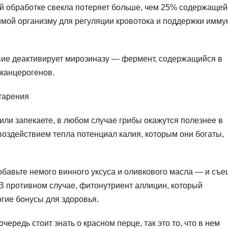
ой обработке свекла потеряет больше, чем 25% содержащей
имой организму для регуляции кровотока и поддержки имму
твие деактивирует мирозиназу — фермент, содержащийся в
 канцерогенов.
старения
 или запекаете, в любом случае грибы окажутся полезнее в
 воздействием тепла потенциал калия, которым они богаты,
обавьте немого винного уксуса и оливкового масла — и съе
В противном случае, фитонутриент аллицин, который
огие бонусы для здоровья.
чередь стоит знать о красном перце, так это то, что в нем