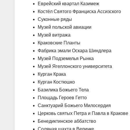
Еврейский квартал Казимеж
Костёл Святого Франциска Ассизского
Суконные ряды
Музей польской авиации
Музей витража
Краковские Планты
Фабрика эмали Оскара Шиндлера
Музей Подземелья Рынка
Музей Ягеллонского университета
Курган Крака
Курган Костюшко
Базилика Божьего Тела
Площадь Героев Гетто
Санктуарий Божьего Милосердия
Церковь святых Петра и Павла в Кракове
Бенедиктинское аббатство
Соляная шахта в Величке