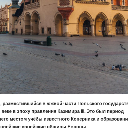
 разместившийся в южной части Польского государств
I веке в эпоху правления Казимира III. Это был период
шего местом учёбы известного Коперника и образован
рупнейшие еврейские общины Европы.