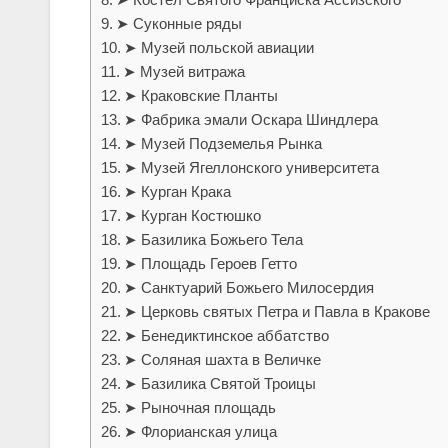
➤ Суконные ряды
➤ Музей польской авиации
➤ Музей витража
➤ Краковские Планты
➤ Фабрика эмали Оскара Шиндлера
➤ Музей Подземелья Рынка
➤ Музей Ягеллонского университета
➤ Курган Крака
➤ Курган Костюшко
➤ Базилика Божьего Тела
➤ Площадь Героев Гетто
➤ Санктуарий Божьего Милосердия
➤ Церковь святых Петра и Павла в Кракове
➤ Бенедиктинское аббатство
➤ Соляная шахта в Величке
➤ Базилика Святой Троицы
➤ Рыночная площадь
➤ Флорианская улица