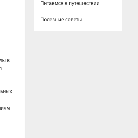
Питаемся в путешествии
Полезные советы
лы в
я
льных
ниям