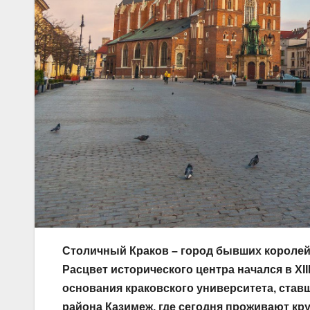
Столичный Краков – город бывших королей,
Расцвет исторического центра начался в XII
основания краковского университета, став
района Казимеж, где сегодня проживают к