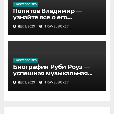
UNCATEGORISED
Политов Владимир —
узнайте все о его
биографии, возрасте и
ДЕК 3, 2023
TRAVELBOX27_
впечатляющих
достижениях!
UNCATEGORISED
Биография Руби Роуз —
успешная музыкальная
карьера, личная жизнь и
ДЕК 3, 2023
TRAVELBOX27_
знаковые достижения