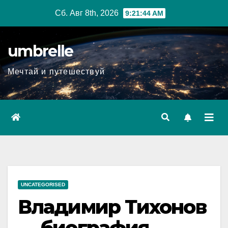
Перейти
Сб. Авг 8th, 2026
9:21:45 AM
к
содержимому
umbrelle
Мечтай и путешествуй
UNCATEGORISED
Владимир Тихонов
— биография,