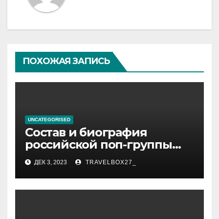
ПОХОЖАЯ ЗАПИСЬ
UNCATEGORISED
Состав и биография
российской поп-группы
«Иванушки интернешнл»
ДЕК 3, 2023
TRAVELBOX27_
— история успеха, музыка
и судьбы участников