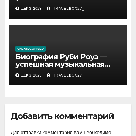
биографии, возрасте и
ДЕК 3, 2023
TRAVELBOX27_
впечатляющих
достижениях!
UNCATEGORISED
Биография Руби Роуз —
успешная музыкальная
карьера, личная жизнь и
ДЕК 3, 2023
TRAVELBOX27_
знаковые достижения
Добавить комментарий
Для отправки комментария вам необходимо