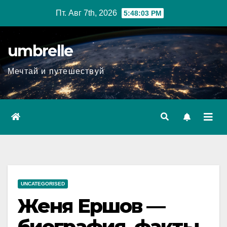
Перейти
Пт. Авг 7th, 2026
5:48:04 PM
к
содержимому
umbrelle
Мечтай и путешествуй
UNCATEGORISED
Женя Ершов —
биография, факты,