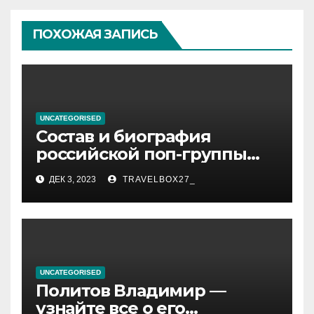
ПОХОЖАЯ ЗАПИСЬ
UNCATEGORISED
Состав и биография
российской поп-группы
«Иванушки интернешнл»
ДЕК 3, 2023
TRAVELBOX27_
— история успеха, музыка
и судьбы участников
UNCATEGORISED
Политов Владимир —
узнайте все о его