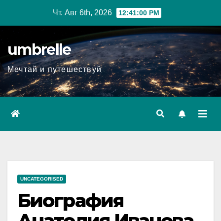
Перейти
Чт. Авг 6th, 2026
12:41:01 PM
к
содержимому
umbrelle
Мечтай и путешествуй
UNCATEGORISED
Биография
Анатолия Иванова