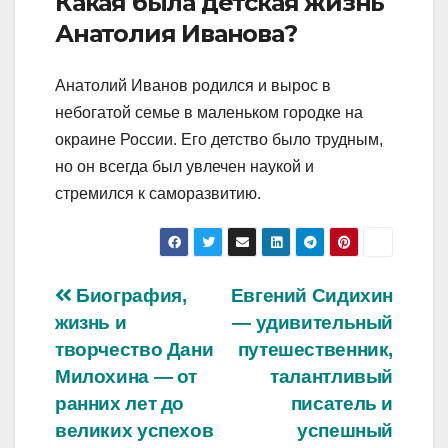
Какая была детская жизнь
Анатолия Иванова?
Анатолий Иванов родился и вырос в
небогатой семье в маленьком городке на
окраине России. Его детство было трудным,
но он всегда был увлечен наукой и
стремился к саморазвитию.
Навигация
Биография,
Евгений Сидихин
жизнь и
— удивительный
по
творчество Дани
путешественник,
записям
Милохина — от
талантливый
ранних лет до
писатель и
великих успехов
успешный