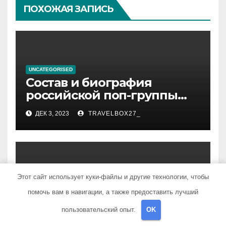
ПОХОЖАЯ ЗАПИСЬ
UNCATEGORISED
Состав и биография
российской поп-группы
«Иванушки интернешнл»
ДЕК 3, 2023
TRAVELBOX27_
— история успеха, музыка
и судьбы участников
Этот сайт использует куки-файлы и другие технологии, чтобы
UNCATEGORISED
Политов Владимир —
помочь вам в навигации, а также предоставить лучший
узнайте все о его
пользовательский опыт.
OK
биографии, возрасте и
ДЕК 3, 2023
TRAVELBOX27_