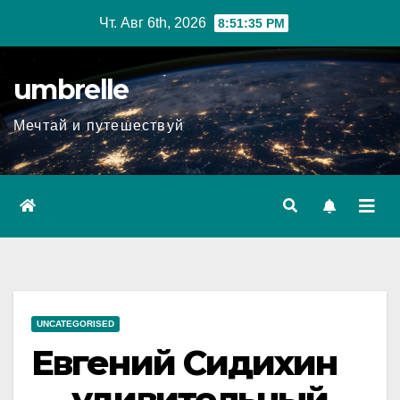
Перейти
Чт. Авг 6th, 2026
8:51:36 PM
к
содержимому
umbrelle
Мечтай и путешествуй
UNCATEGORISED
Евгений Сидихин
— удивительный