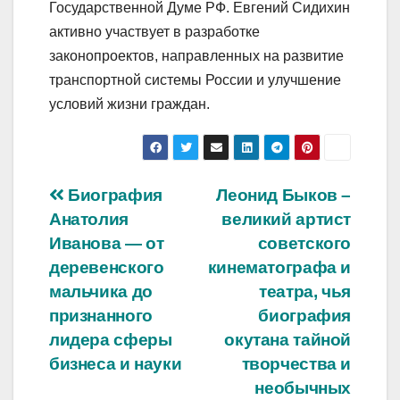
Государственной Думе РФ. Евгений Сидихин
активно участвует в разработке
законопроектов, направленных на развитие
транспортной системы России и улучшение
условий жизни граждан.
Навигация
Биография
Леонид Быков –
Анатолия
великий артист
по
Иванова — от
советского
записям
деревенского
кинематографа и
мальчика до
театра, чья
признанного
биография
лидера сферы
окутана тайной
бизнеса и науки
творчества и
необычных