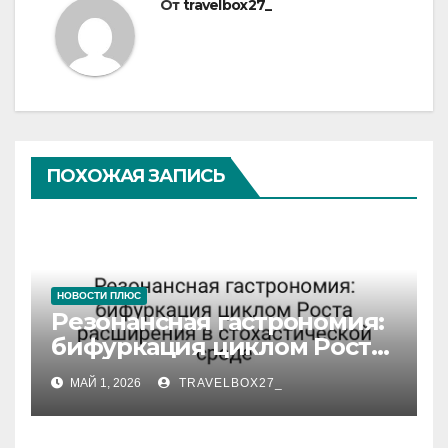
От
travelbox27_
ПОХОЖАЯ ЗАПИСЬ
НОВОСТИ ПЛЮС
Резонансная гастрономия:
бифуркация циклом Роста
расширения в
МАЙ 1, 2026
TRAVELBOX27_
стохастической среде