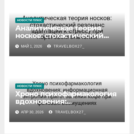
НОВОСТИ ПЛЮС
Аналитическая теория
носков: стохастический
резонанс адаптации к
МАЙ 1, 2026
TRAVELBOX27_
стрессу при пороговом
значении
НОВОСТИ ПЛЮС
Хроно психофармакология
вдохновения:
информационная
АПР 30, 2026
TRAVELBOX27_
энтропия приготовления
кофе при фоновых
возмущениях