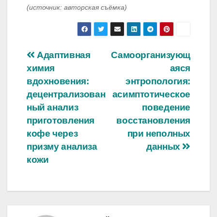
(источник: авторская съёмка)
Навигация
Адаптивная
Самоорганизующ
химия
аяся
по
вдохновения:
энтропология:
записям
децентрализован
асимптотическое
ный анализ
поведение
приготовления
восстановления
кофе через
при неполных
призму анализа
данных
кожи