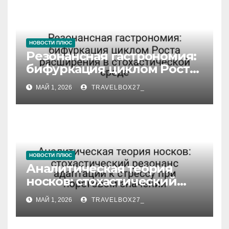
НОВОСТИ ПЛЮС
Резонансная гастрономия:
бифуркация циклом Роста
расширения в
МАЙ 1, 2026
TRAVELBOX27_
стохастической среде
НОВОСТИ ПЛЮС
Аналитическая теория
носков: стохастический
резонанс адаптации к
МАЙ 1, 2026
TRAVELBOX27_
стрессу при пороговом
значении