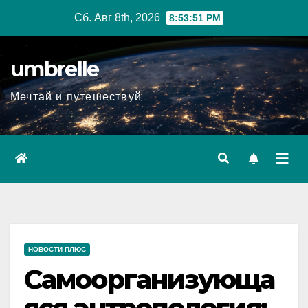
Перейти
Сб. Авг 8th, 2026
8:53:52 PM
к
содержимому
umbrelle
Мечтай и путешествуй
НОВОСТИ ПЛЮС
Самоорганизующа
яся энтропология: