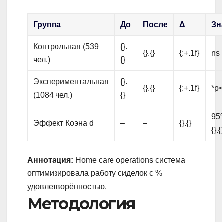
Группа
До
После
Δ
Зн
Контрольная (539
{}.
{}.{}
{:+.1f}
ns
чел.)
{}
Экспериментальная
{}.
{}.{}
{:+.1f}
*p<
(1084 чел.)
{}
95%
Эффект Коэна d
–
–
{}.{}
{}.{
Аннотация:
Home care operations система
оптимизировала работу сиделок с %
удовлетворённостью.
Методология