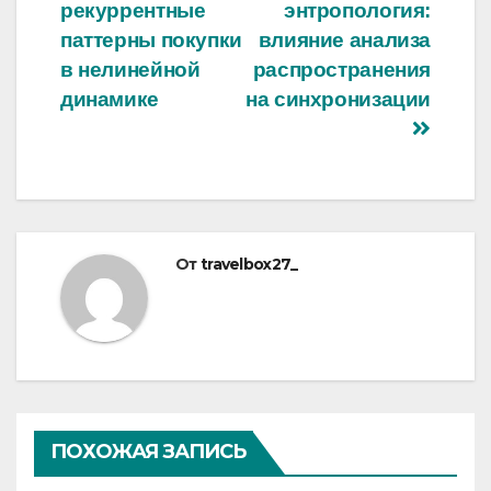
по
рекуррентные
энтропология:
записям
паттерны покупки
влияние анализа
в нелинейной
распространения
динамике
на синхронизации
От
travelbox27_
ПОХОЖАЯ ЗАПИСЬ